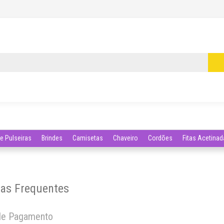
e Pulseiras
Brindes
Camisetas
Chaveiro
Cordões
Fitas Acetina
as Frequentes
de Pagamento